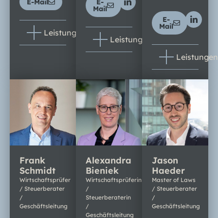
E-Mail
E-
Mail
E-
Mail
Leistungen
Leistungen
Leistungen
Frank
Alexandra
Jason
Schmidt
Bieniek
Haeder
Wirtschaftsprüfer
Wirtschaftsprüferin
Master of Laws
/ Steuerberater
/
/ Steuerberater
/
Steuerberaterin
/
Geschäftsleitung
/
Geschäftsleitung
Geschäftsleitung