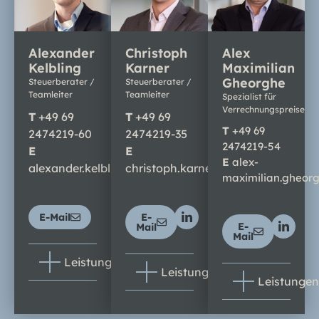
Alexander
Christoph
Alex
Kelbling
Karner
Maximilian
Gheorghe
Steuerberater /
Steuerberater /
Teamleiter
Teamleiter
Spezialist für
Verrechnungspreise
T
+
49 69
T
+
49 69
T
+
49 69
2474219-60
2474219-35
2474219-54
E
E
E
alex-
alexander.kelbling@cctax.de
christoph.karner@cctax.de
maximilian.gheor
E-Mail
E-
E-
Mail
Mail
Leistungen
Leistungen
Leistungen