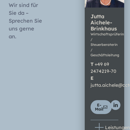
Wir sind für
Sie da –
Jutta
Sprechen Sie
Aichele-
uns gerne
Brinkhaus
Wirtschaftsprüferin
an.
/
Steuerberaterin
/
Geschäftsleitung
T
+
49 69
2474219-70
E
jutta.aichele@cct
E-
Mail
Leistungen