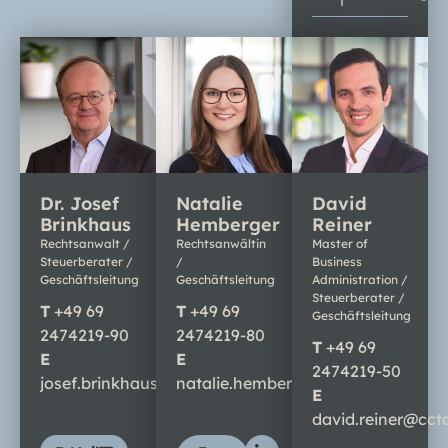
Dr. Josef
Natalie
David
Brinkhaus
Hemberger
Reiner
Rechtsanwalt /
Rechtsanwältin
Master of
Steuerberater /
/
Business
Geschäftsleitung
Geschäftsleitung
Administration /
Steuerberater /
T
+
49 69
T
+
49 69
Geschäftsleitung
2474219-90
2474219-80
T
+
49 69
E
E
2474219-50
josef.brinkhaus@cctax.de
natalie.hemberger@cctax.de
E
david.reiner@cct