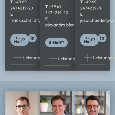
T
+
49 69
T
+
49 69
T
+
49 69
2474219-20
2474219-38
2474219-40
E
E
E
frank.schmidt@cctax.de
jason.haeder@cc
alexandra.bieniek@cctax.de
E-
E-
Mail
Mail
E-Mail
Leistungen
Leistungen
Leistungen